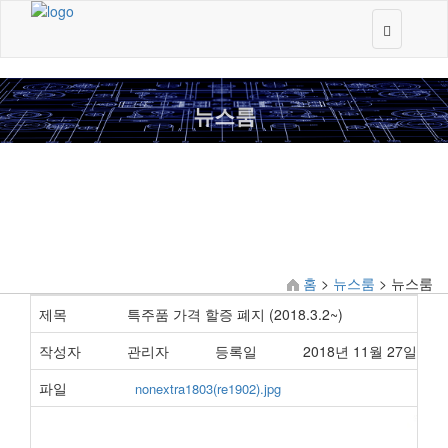
Toggle
navigation
뉴스룸
뉴스룸
홈
>
뉴스룸
> 뉴스룸
제목
특주품 가격 할증 폐지 (2018.3.2~)
작성자
관리자
등록일
2018년 11월 27일 22
파일
nonextra1803(re1902).jpg